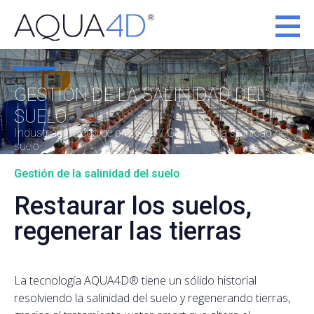
GESTIÓN DE LA SALINIDAD DEL
SUELO
Industrias /
Riego de precisión
/ Gestión de la salinidad del
suelo
Gestión de la salinidad del suelo
Restaurar los suelos,
regenerar las tierras
La tecnología AQUA4D® tiene un sólido historial
resolviendo la salinidad del suelo y regenerando tierras,