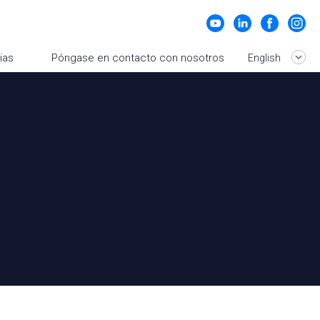
ias
Póngase en contacto con nosotros
English