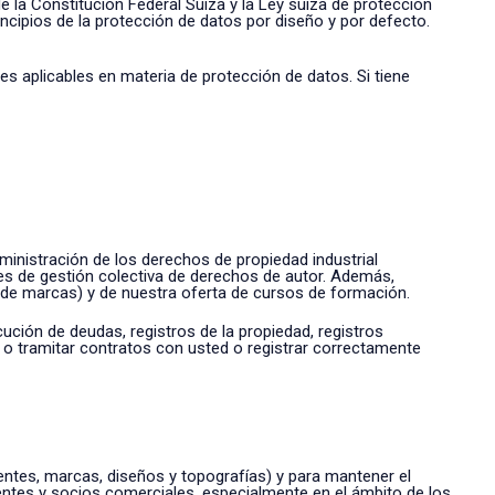
la Constitución Federal Suiza y la Ley suiza de protección
ipios de la protección de datos por diseño y por defecto.
s aplicables en materia de protección de datos. Si tiene
dministración de los derechos de propiedad industrial
des de gestión colectiva de derechos de autor. Además,
 de marcas) y de nuestra oferta de cursos de formación.
ción de deudas, registros de la propiedad, registros
r o tramitar contratos con usted o registrar correctamente
entes, marcas, diseños y topografías) y para mantener el
entes y socios comerciales, especialmente en el ámbito de los