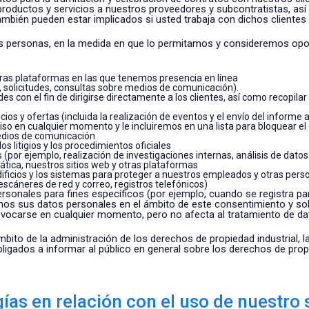
productos y servicios a nuestros proveedores y subcontratistas, as
ambién pueden estar implicados si usted trabaja con dichos clientes 
 personas, en la medida en que lo permitamos y consideremos opor
otras plataformas en las que tenemos presencia en línea
 solicitudes, consultas sobre medios de comunicación).
s con el fin de dirigirse directamente a los clientes, así como recopila
os y ofertas (incluida la realización de eventos y el envío del informe 
so en cualquier momento y le incluiremos en una lista para bloquear el
edios de comunicación
s litigios y los procedimientos oficiales
 (por ejemplo, realización de investigaciones internas, análisis de dato
ática, nuestros sitios web y otras plataformas
dificios y los sistemas para proteger a nuestros empleados y otras pers
 escáneres de red y correo, registros telefónicos)
onales para fines específicos (por ejemplo, cuando se registra para
amos sus datos personales en el ámbito de este consentimiento y so
vocarse en cualquier momento, pero no afecta al tratamiento de dat
bito de la administración de los derechos de propiedad industrial, l
gados a informar al público en general sobre los derechos de propie
ías en relación con el uso de nuestro 