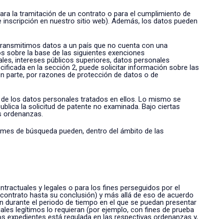
ara la tramitación de un contrato o para el cumplimiento de
e inscripción en nuestro sitio web). Además, los datos pueden
 transmitimos datos a un país que no cuenta con una
 sobre la base de las siguientes exenciones
les, intereses públicos superiores, datos personales
cificada en la sección 2, puede solicitar información sobre las
n parte, por razones de protección de datos o de
o de los datos personales tratados en ellos. Lo mismo se
ublica la solicitud de patente no examinada. Bajo ciertas
as ordenanzas.
ormes de búsqueda pueden, dentro del ámbito de las
actuales y legales o para los fines perseguidos por el
un contrato hasta su conclusión) y más allá de eso de acuerdo
n durante el periodo de tiempo en el que se puedan presentar
les legítimos lo requieran (por ejemplo, con fines de prueba
os expedientes está regulada en las respectivas ordenanzas y,