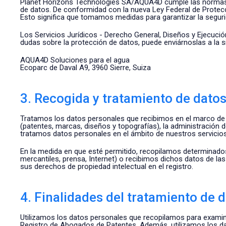
Planet Horizons Technologies SA/AQUA4D cumple las normas su
de datos. De conformidad con la nueva Ley Federal de Protec
Esto significa que tomamos medidas para garantizar la segurid
Los Servicios Jurídicos - Derecho General, Diseños y Ejecució
dudas sobre la protección de datos, puede enviárnoslas a la si
AQUA4D Soluciones para el agua
Ecoparc de Daval A9, 3960 Sierre, Suiza
3. Recogida y tratamiento de dato
Tratamos los datos personales que recibimos en el marco de la 
(patentes, marcas, diseños y topografías), la administración 
tratamos datos personales en el ámbito de nuestros servicio
En la medida en que esté permitido, recopilamos determinados 
mercantiles, prensa, Internet) o recibimos dichos datos de las
sus derechos de propiedad intelectual en el registro.
4. Finalidades del tratamiento de d
Utilizamos los datos personales que recopilamos para examina
Registro de Abogados de Patentes. Además, utilizamos los dat