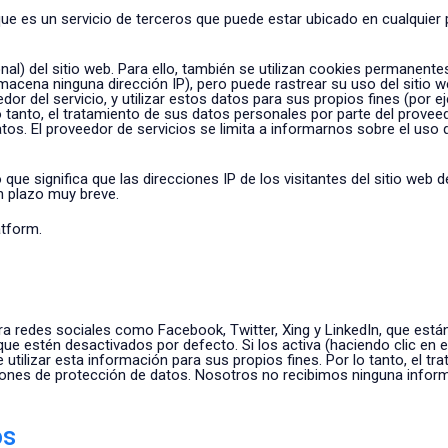
que es un servicio de terceros que puede estar ubicado en cualquier
al) del sitio web. Para ello, también se utilizan cookies permanentes,
lmacena ninguna dirección IP), pero puede rastrear su uso del sitio
r del servicio, y utilizar estos datos para sus propios fines (por eje
 lo tanto, el tratamiento de sus datos personales por parte del prov
tos. El proveedor de servicios se limita a informarnos sobre el uso
que significa que las direcciones IP de los visitantes del sitio web 
n plazo muy breve.
atform.
 redes sociales como Facebook, Twitter, Xing y LinkedIn, que está
estén desactivados por defecto. Si los activa (haciendo clic en ell
utilizar esta información para sus propios fines. Por lo tanto, el t
iones de protección de datos. Nosotros no recibimos ninguna inform
os