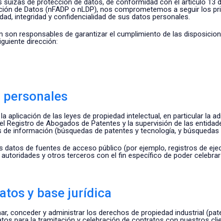
izas de protección de datos, de conformidad con el artículo 13 de 
ción de Datos (nFADP o nLDP), nos comprometemos a seguir los princ
ad, integridad y confidencialidad de sus datos personales.
n son responsables de garantizar el cumplimiento de las disposicione
guiente dirección:
s personales
aplicación de las leyes de propiedad intelectual, en particular la a
del Registro de Abogados de Patentes y la supervisión de las entida
s de información (búsquedas de patentes y tecnología, y búsquedas
datos de fuentes de acceso público (por ejemplo, registros de ejecu
 autoridades y otros terceros con el fin específico de poder celebra
atos y base jurídica
r, conceder y administrar los derechos de propiedad industrial (pat
os para la tramitación y celebración de contratos con nuestros cli