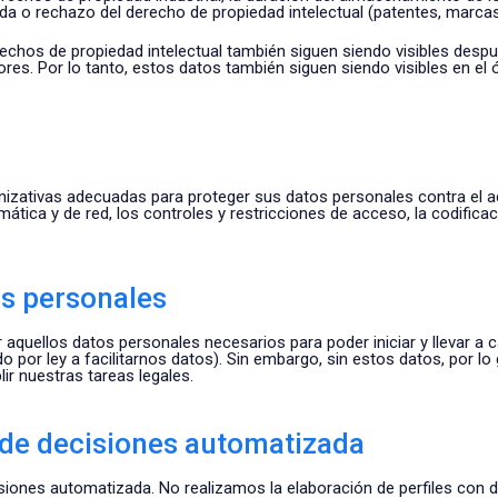
ada o rechazo del derecho de propiedad intelectual (patentes, marcas
chos de propiedad intelectual también siguen siendo visibles despu
iores. Por lo tanto, estos datos también siguen siendo visibles en e
zativas adecuadas para proteger sus datos personales contra el ac
mática y de red, los controles y restricciones de acceso, la codifica
os personales
r aquellos datos personales necesarios para poder iniciar y llevar a
do por ley a facilitarnos datos). Sin embargo, sin estos datos, por 
lir nuestras tareas legales.
a de decisiones automatizada
iones automatizada. No realizamos la elaboración de perfiles con 