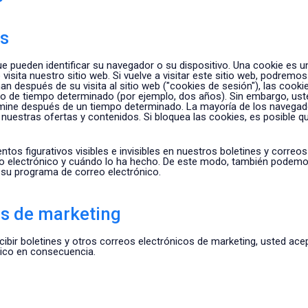
os
e pueden identificar su navegador o su dispositivo. Una cookie es
visita nuestro sitio web. Si vuelve a visitar este sitio web, podr
nan después de su visita al sitio web ("cookies de sesión"), las coo
do de tiempo determinado (por ejemplo, dos años). Sin embargo, ust
limine después de un tiempo determinado. La mayoría de los navega
uestras ofertas y contenidos. Si bloquea las cookies, es posible q
tos figurativos visibles e invisibles en nuestros boletines y corre
rreo electrónico y cuándo lo ha hecho. De este modo, también podem
 su programa de correo electrónico.
os de marketing
cibir boletines y otros correos electrónicos de marketing, usted acep
nico en consecuencia.