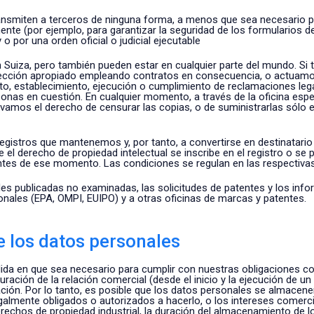
transmiten a terceros de ninguna forma, a menos que sea necesario p
ente (por ejemplo, para garantizar la seguridad de los formularios d
o por una orden oficial o judicial ejecutable
 Suiza, pero también pueden estar en cualquier parte del mundo. Si
tección apropiado empleando contratos en consecuencia, o actuamos
to, establecimiento, ejecución o cumplimiento de reclamaciones lega
sonas en cuestión. En cualquier momento, a través de la oficina espe
amos el derecho de censurar las copias, o de suministrarlas sólo e
registros que mantenemos y, por tanto, a convertirse en destinatari
el derecho de propiedad intelectual se inscribe en el registro o se p
 antes de ese momento. Las condiciones se regulan en las respectiv
es publicadas no examinadas, las solicitudes de patentes y los inf
ionales (EPA, OMPI, EUIPO) y a otras oficinas de marcas y patentes.
 los datos personales
en que sea necesario para cumplir con nuestras obligaciones contr
duración de la relación comercial (desde el inicio y la ejecución de 
ón. Por lo tanto, es posible que los datos personales se almacene
almente obligados o autorizados a hacerlo, o los intereses comercia
rechos de propiedad industrial, la duración del almacenamiento de l