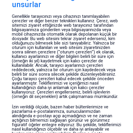
unsurlar
Genellikle tarayıcınızı veya cihazınızı tanımlayabilen
çerezler ve diğer benzer teknikleri kullanırız. Çerez, web
sitemizi ziyaret ettiğinizde web tarayıcınız tarafından
bilgisayarınıza gönderilen veya bilgisayarınızda veya
mobil cihazınızda otomatik olarak depolanan küçük bir
dosyadır. Bu web sitesini tekrar ziyaret ederseniz, kim
olduğunuzu bilmesek bile sizi tanıyabiliriz. Yalnızca bir
oturum için kullanılan ve web sitesini ziyaretinizden
sonra silinen çerezlere ("oturum çerezleri") ek olarak,
kullanıcı ayarlarınızı ve diğer bilgileri belirli bir süre için
(örneğin iki yıl) kaydetmek için kalıcı çerezler de
kullanılabilir. Ancak, tarayıcı ayarlarınızı çerezleri
reddedecek, yalnızca bir oturum için kaydedecek veya
belirli bir süre sonra silecek şekilde düzenleyebilirsiniz.
Çoğu tarayıcı çerezleri kabul edecek şekilde önceden
ayarlanmıştır. Tekliflerimizi ve içeriğimizi nasıl
kullandığınızı daha iyi anlamak için kalıcı çerezler
kullanıyoruz. Çerezleri engellerseniz, belirli işlevlerin
(örneğin dil seçenekleri) artık çalışmaması mümkündür.
İzin verildiği ölçüde, bazen haber bültenlerimize ve
pazarlama e-postalarımıza, sunucularımızdan
alındığında e-postayı açıp açmadığınızı ve ne zaman
açtığınızı bilmemizi sağlayan görünür ve görünmez
figüratif öğeler entegre ediyoruz. Bu şekilde, tekliflerimizi
nasıl kullandığınızı ölçebilir ve daha iyi anlayabilir ve