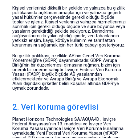
Kişisel verilerinizi dikkatli bir şekilde ve yalnızca bu gizlilik
politikasında açıklanan amaçlar için ve yalnızca geçerli
yasal hükümler çerçevesinde gerekli olduğu ölçüde
toplar ve işleriz. Kişisel verilerinizi yalnızca hizmetlerimizi
sunmak için gerekli olduğu ölçüde ve süre boyunca veya
yasaların gerektirdiği şekilde saklıyoruz. Barındırma
sağlayıcılarımızla yakın işbirliği içinde, veri tabanlarının
yetkisiz erişim, kayıp, kötüye kullanım ve tahrifattan
korunmasını sağlamak için her türlü çabayı gösteriyoruz.
Bu gizlilik politikası, özellikle AB'nin Genel Veri Koruma
Yönetmeliği'ne (GDPR) dayanmaktadır. GDPR Avrupa
Birliği'nin bir düzenlemesi olmasına rağmen, bizim için
önemli bir öneme sahiptir. İsviçre Federal Veri Koruma
Yasası (FADP) büyük ölçüde AB yasalarından
etkilenmektedir ve Avrupa Birliği ve Avrupa Ekonomik
Alanı dışındaki şirketler belirli koşullar altında GDPR'ye
uymak zorundadır.
2. Veri koruma görevlisi
Planet Horizons Technologies SA/AQUA4D , İsviçre
Federal Anayasası'nın 13. maddesi ve İsviçre Veri
Koruma Yasası uyarınca İsviçre Veri Koruma kurallarına
uymaktadır. Yeni Federal Veri Koruma Yasası (nFADP
veya nLDP) uyarınca, tasarım ve varsayılan olarak veri