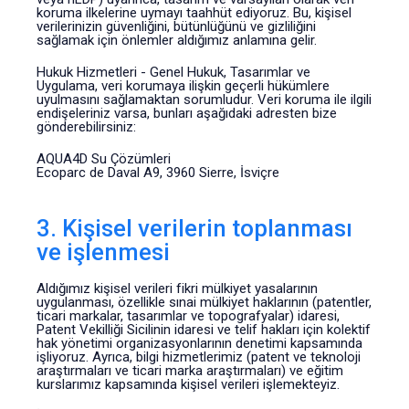
koruma ilkelerine uymayı taahhüt ediyoruz. Bu, kişisel
verilerinizin güvenliğini, bütünlüğünü ve gizliliğini
sağlamak için önlemler aldığımız anlamına gelir.
Hukuk Hizmetleri - Genel Hukuk, Tasarımlar ve
Uygulama, veri korumaya ilişkin geçerli hükümlere
uyulmasını sağlamaktan sorumludur. Veri koruma ile ilgili
endişeleriniz varsa, bunları aşağıdaki adresten bize
gönderebilirsiniz:
AQUA4D Su Çözümleri
Ecoparc de Daval A9, 3960 Sierre, İsviçre
3. Kişisel verilerin toplanması
ve işlenmesi
Aldığımız kişisel verileri fikri mülkiyet yasalarının
uygulanması, özellikle sınai mülkiyet haklarının (patentler,
ticari markalar, tasarımlar ve topografyalar) idaresi,
Patent Vekilliği Sicilinin idaresi ve telif hakları için kolektif
hak yönetimi organizasyonlarının denetimi kapsamında
işliyoruz. Ayrıca, bilgi hizmetlerimiz (patent ve teknoloji
araştırmaları ve ticari marka araştırmaları) ve eğitim
kurslarımız kapsamında kişisel verileri işlemekteyiz.