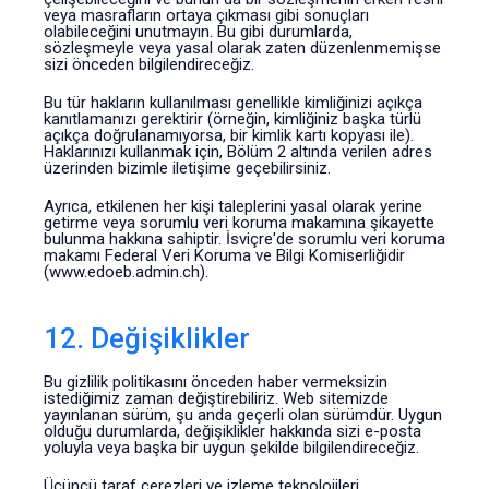
veya masrafların ortaya çıkması gibi sonuçları
olabileceğini unutmayın. Bu gibi durumlarda,
sözleşmeyle veya yasal olarak zaten düzenlenmemişse
sizi önceden bilgilendireceğiz.
Bu tür hakların kullanılması genellikle kimliğinizi açıkça
kanıtlamanızı gerektirir (örneğin, kimliğiniz başka türlü
açıkça doğrulanamıyorsa, bir kimlik kartı kopyası ile).
Haklarınızı kullanmak için, Bölüm 2 altında verilen adres
üzerinden bizimle iletişime geçebilirsiniz.
Ayrıca, etkilenen her kişi taleplerini yasal olarak yerine
getirme veya sorumlu veri koruma makamına şikayette
bulunma hakkına sahiptir. İsviçre'de sorumlu veri koruma
makamı Federal Veri Koruma ve Bilgi Komiserliğidir
(www.edoeb.admin.ch).
12. Değişiklikler
Bu gizlilik politikasını önceden haber vermeksizin
istediğimiz zaman değiştirebiliriz. Web sitemizde
yayınlanan sürüm, şu anda geçerli olan sürümdür. Uygun
olduğu durumlarda, değişiklikler hakkında sizi e-posta
yoluyla veya başka bir uygun şekilde bilgilendireceğiz.
Üçüncü taraf çerezleri ve izleme teknolojileri