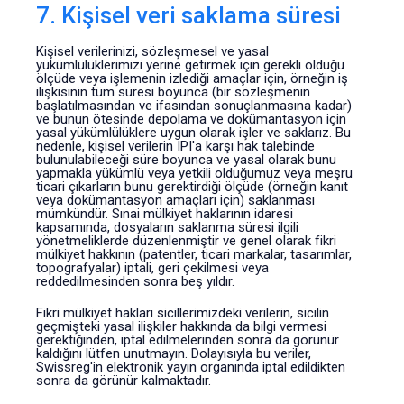
7. Kişisel veri saklama süresi
Kişisel verilerinizi, sözleşmesel ve yasal
yükümlülüklerimizi yerine getirmek için gerekli olduğu
ölçüde veya işlemenin izlediği amaçlar için, örneğin iş
ilişkisinin tüm süresi boyunca (bir sözleşmenin
başlatılmasından ve ifasından sonuçlanmasına kadar)
ve bunun ötesinde depolama ve dokümantasyon için
yasal yükümlülüklere uygun olarak işler ve saklarız. Bu
nedenle, kişisel verilerin IPI'a karşı hak talebinde
bulunulabileceği süre boyunca ve yasal olarak bunu
yapmakla yükümlü veya yetkili olduğumuz veya meşru
ticari çıkarların bunu gerektirdiği ölçüde (örneğin kanıt
veya dokümantasyon amaçları için) saklanması
mümkündür. Sınai mülkiyet haklarının idaresi
kapsamında, dosyaların saklanma süresi ilgili
yönetmeliklerde düzenlenmiştir ve genel olarak fikri
mülkiyet hakkının (patentler, ticari markalar, tasarımlar,
topografyalar) iptali, geri çekilmesi veya
reddedilmesinden sonra beş yıldır.
Fikri mülkiyet hakları sicillerimizdeki verilerin, sicilin
geçmişteki yasal ilişkiler hakkında da bilgi vermesi
gerektiğinden, iptal edilmelerinden sonra da görünür
kaldığını lütfen unutmayın. Dolayısıyla bu veriler,
Swissreg'in elektronik yayın organında iptal edildikten
sonra da görünür kalmaktadır.