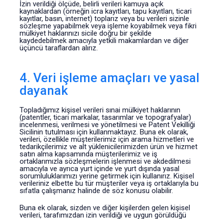
İzin verildiği ölçüde, belirli verileri kamuya açık
kaynaklardan (örneğin icra kayıtları, tapu kayıtları, ticari
kayıtlar, basın, internet) toplarız veya bu verileri sizinle
sözleşme yapabilmek veya işleme koyabilmek veya fikri
mülkiyet haklarınızı sicile doğru bir şekilde
kaydedebilmek amacıyla yetkili makamlardan ve diğer
üçüncü taraflardan alırız.
4. Veri işleme amaçları ve yasal
dayanak
Topladığımız kişisel verileri sınai mülkiyet haklarının
(patentler, ticari markalar, tasarımlar ve topografyalar)
incelenmesi, verilmesi ve yönetilmesi ve Patent Vekilliği
Sicilinin tutulması için kullanmaktayız. Buna ek olarak,
verileri, özellikle müşterilerimiz için arama hizmetleri ve
tedarikçilerimiz ve alt yüklenicilerimizden ürün ve hizmet
satın alma kapsamında müşterilerimiz ve iş
ortaklarımızla sözleşmelerin işlenmesi ve akdedilmesi
amacıyla ve ayrıca yurt içinde ve yurt dışında yasal
sorumluluklarımızı yerine getirmek için kullanırız. Kişisel
verileriniz elbette bu tür müşteriler veya iş ortaklarıyla bu
sıfatla çalışmanız halinde de söz konusu olabilir.
Buna ek olarak, sizden ve diğer kişilerden gelen kişisel
verileri, tarafımızdan izin verildiği ve uygun görüldüğü