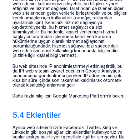
web sitesini kullanımınızı izleyebilir, bu bilgileri ziyaret
ettiğiniz ve hizmet sağlayıcı tarafından da izlenen diğer
web sitelerinden gelen verilerle birleştirebilir ve bu bilgileri
kendi amaçları için kullanabilir (örneğin, reklamları
uyarlamak için). Kendinizi hizmet sağlayıcıya
kaydettirdiyseniz, bu hizmet sağlayıcı da sizi
tanımlayabilir. Bu nedenle, kişisel verilerinizin hizmet
sağlayıcı tarafından işlenmesi, kendi veri koruma
hükümlerine uygun olarak hizmet sağlayıcının
sorumluluğundadır. Hizmet sağlayıcı bizi sadece ilgili
web sitemizin nasıl kullanıldığı konusunda bilgilendirir
(sizinle ilgili kişisel bilgi vermez).
Bu web sitesinde IP anonimleştirmeyi etkinleştirdik, bu
da IPI web sitesini ziyaret edenlerin Google Analytics
sunucusuna gönderilmesi gereken IP adreslerinin çok
kısa bir süre içinde son rakamları kaldırılarak otomatik
olarak kısaltıldığı anlamına gelir.
Daha fazla bilgi için Google Marketing Platform'a bakın.
5.4 Eklentiler
Ayrıca web sitelerimizde Facebook, Twitter, Xing ve
LinkedIn gibi sosyal ağlar için eklentiler kullanıyoruz ve
bunlar açıkça belirtiliyor (genellikle ilgili bir simgeyle). Bu