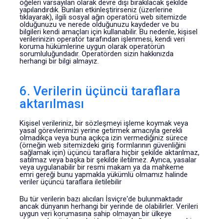
öğeleri varsayılan olarak devre dışı bırakılacak şekilde
yapılandırdık. Bunları etkinleştirirseniz (üzerlerine
tıklayarak), ilgili sosyal ağın operatörü web sitemizde
olduğunuzu ve nerede olduğunuzu kaydeder ve bu
bilgileri kendi amaçları için kullanabilir. Bu nedenle, kişisel
verilerinizin operatör tarafından işlenmesi, kendi veri
koruma hükümlerine uygun olarak operatörün
sorumluluğundadır. Operatörden sizin hakkınızda
herhangi bir bilgi almayız.
6. Verilerin üçüncü taraflara
aktarılması
Kişisel verileriniz, bir sözleşmeyi işleme koymak veya
yasal görevlerimizi yerine getirmek amacıyla gerekli
olmadıkça veya buna açıkça izin vermediğiniz sürece
(örneğin web sitemizdeki giriş formlarının güvenliğini
sağlamak için) üçüncü taraflara hiçbir şekilde aktarılmaz,
satılmaz veya başka bir şekilde iletilmez. Ayrıca, yasalar
veya uygulanabilir bir resmi makam ya da mahkeme
emri gereği bunu yapmakla yükümlü olmamız halinde
veriler üçüncü taraflara iletilebilir
Bu tür verilerin bazı alıcıları İsviçre'de bulunmaktadır
ancak dünyanın herhangi bir yerinde de olabilirler. Verileri
uygun veri korumasına sahip olmayan bir ülkeye