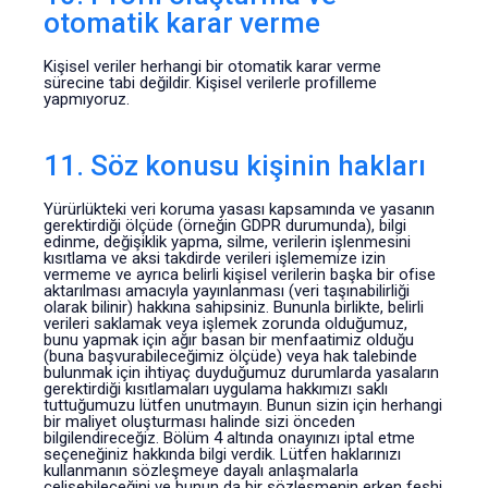
otomatik karar verme
Kişisel veriler herhangi bir otomatik karar verme
sürecine tabi değildir. Kişisel verilerle profilleme
yapmıyoruz.
11. Söz konusu kişinin hakları
Yürürlükteki veri koruma yasası kapsamında ve yasanın
gerektirdiği ölçüde (örneğin GDPR durumunda), bilgi
edinme, değişiklik yapma, silme, verilerin işlenmesini
kısıtlama ve aksi takdirde verileri işlememize izin
vermeme ve ayrıca belirli kişisel verilerin başka bir ofise
aktarılması amacıyla yayınlanması (veri taşınabilirliği
olarak bilinir) hakkına sahipsiniz. Bununla birlikte, belirli
verileri saklamak veya işlemek zorunda olduğumuz,
bunu yapmak için ağır basan bir menfaatimiz olduğu
(buna başvurabileceğimiz ölçüde) veya hak talebinde
bulunmak için ihtiyaç duyduğumuz durumlarda yasaların
gerektirdiği kısıtlamaları uygulama hakkımızı saklı
tuttuğumuzu lütfen unutmayın. Bunun sizin için herhangi
bir maliyet oluşturması halinde sizi önceden
bilgilendireceğiz. Bölüm 4 altında onayınızı iptal etme
seçeneğiniz hakkında bilgi verdik. Lütfen haklarınızı
kullanmanın sözleşmeye dayalı anlaşmalarla
çelişebileceğini ve bunun da bir sözleşmenin erken feshi