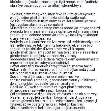
ölçüde, aşağıdaki amaçlar için ilgili meşru menfaatimiz
olan (ve bazen üçüncü taraflar) işlemekteyiz:
Teklifler, hizmetler, web siteleri ve çevrimiçi varlığımızın
olduğu diğer platformlar hakkında bilgi sağlamak
Üçüncü taraflarla iletişim kurmak ve sorgularını işlemek
(ör. uygulamalar, medya sorguları)
Müşterilere doğrudan hitap etmek amacıyla ihtiyaç analizi
prosedürlerinin incelenmesi ve optimize edilmesinin yanı
sıra müşteri edinme amacıyla kamuya açık kaynaklardan
kişisel verilerin toplanması
Verilerinizin kullanılmasına izin vermeyi reddetmediyseniz,
hizmetlerimiz ve tekliflerimiz hakkında reklam ve bilgi
sağlamak (etkinlikler düzenlemek ve yıllık raporu
göndermek dahil) (mevcut bir müşteri olarak size reklam
gönderirsek, istediğiniz zaman izin vermeyi
reddedebilirsiniz ve sizi daha fazla reklam gönderilmesini
engellemek için bir listeye yerleştiririz)
Pazar anketleri, kamuoyu araştırmaları, medya takibi
Hukuki ihtilaflar ve resmi prosedürler bağlamında yasal
taleplerin ileri sürülmesi ve savunulması
Suçların ve diğer suistimallerin önlenmesi ve
soruşturulması (örneğin, iç soruşturmaların yürütülmesi,
dolandırıcılıkla mücadele için veri analizleri)
Özellikle BT, web sitelerimiz ve diğer platformlarımız
olmak üzere faaliyetlerimizin korunması
Çalışanlarımızı ve diğer kişileri ve ayrıca bize ait olan veya
bize emanet edilen varlıkları korumak için BT, bina ve
sistem güvenlik önlemleri (ör. erişim kontrolleri, ziyaretçi
listeleri, ağ ve posta tarayıcıları, telefon kayıtları)
Kişisel verilerinizi belirli amaçlar doğrultusunda