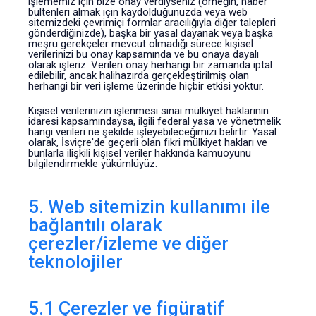
işlememiz için bize onay verdiyseniz (örneğin, haber
bültenleri almak için kaydolduğunuzda veya web
sitemizdeki çevrimiçi formlar aracılığıyla diğer talepleri
gönderdiğinizde), başka bir yasal dayanak veya başka
meşru gerekçeler mevcut olmadığı sürece kişisel
verilerinizi bu onay kapsamında ve bu onaya dayalı
olarak işleriz. Verilen onay herhangi bir zamanda iptal
edilebilir, ancak halihazırda gerçekleştirilmiş olan
herhangi bir veri işleme üzerinde hiçbir etkisi yoktur.
Kişisel verilerinizin işlenmesi sınai mülkiyet haklarının
idaresi kapsamındaysa, ilgili federal yasa ve yönetmelik
hangi verileri ne şekilde işleyebileceğimizi belirtir. Yasal
olarak, İsviçre'de geçerli olan fikri mülkiyet hakları ve
bunlarla ilişkili kişisel veriler hakkında kamuoyunu
bilgilendirmekle yükümlüyüz.
5. Web sitemizin kullanımı ile
bağlantılı olarak
çerezler/izleme ve diğer
teknolojiler
5.1 Çerezler ve figüratif