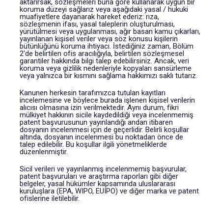
aktarırsak, sözleşmeleri buna göre kullanarak uygun bir
koruma düzeyi sağlarız veya aşağıdaki yasal / hukuki
muafiyetlere dayanarak hareket ederiz: rıza,
sözleşmenin ifası, yasal taleplerin oluşturulması,
yürütülmesi veya uygulanması, ağır basan kamu çıkarları,
yayınlanan kişisel veriler veya söz konusu kişilerin
bütünlüğünü koruma ihtiyacı. İstediğiniz zaman, Bölüm
2'de belirtilen ofis aracılığıyla, belirtilen sözleşmesel
garantiler hakkında bilgi talep edebilirsiniz. Ancak, veri
koruma veya gizlilik nedenleriyle kopyaları sansürleme
veya yalnızca bir kısmını sağlama hakkımızı saklı tutarız.
Kanunen herkesin tarafımızca tutulan kayıtları
incelemesine ve böylece burada işlenen kişisel verilerin
alıcısı olmasına izin verilmektedir. Aynı durum, fikri
mülkiyet hakkının sicile kaydedildiği veya incelenmemiş
patent başvurusunun yayınlandığı andan itibaren
dosyanın incelenmesi için de geçerlidir. Belirli koşullar
altında, dosyanın incelenmesi bu noktadan önce de
talep edilebilir. Bu koşullar ilgili yönetmeliklerde
düzenlenmiştir.
Sicil verileri ve yayınlanmış incelenmemiş başvurular,
patent başvuruları ve araştırma raporları gibi diğer
belgeler, yasal hükümler kapsamında uluslararası
kuruluşlara (EPA, WIPO, EUIPO) ve diğer marka ve patent
ofislerine iletilebilir.