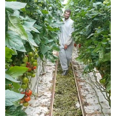
Teknolojimiz
Tarım 4.0 için
Özelleştirilmiş Hizmet
Olarak Teknoloji (TaaS)
Ölçme ve ayarlama, teknolojimizin etkilerini en üst düzeye
çıkarmanın ayrılmaz bir parçasıdır: Ölçemezseniz,
yönetemezsiniz. Teknik ekiplerimiz, sahadaki gelişmeleri
gerçek zamanlı olarak izlemek için en yeni izleme ve IoT
araçlarını kullanıyor, ardından verimliliği artırmak ve en iyi
sonuçları elde etmek için uyarlamalar öneriyor.
Bunun pratikte nasıl işlediğini görmek için ödüllü
projelerimizden birine
atın.
göz