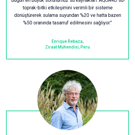
"Bugün en büyük sorunumuz su kaynakları. AQUA4D su-
toprak-bitki etkileşimini verimli bir sisteme
dönüştürerek sulama suyundan %20 ve hatta bazen
%50 oranında tasarruf edilmesini sağlıyor."
Enrique Rebaza,
Ziraat Mühendisi, Peru