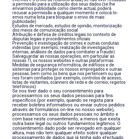
a permissão para a utilização dos seus dados (se lhe
enviarmos publicidade como cliente actual, poderá
recusar a permissão a qualquer momento e colocá-lo-
emos numa lista para bloquear o envio de mais
publicidade)
Estudos de mercado, estudos de opinião, monitorização
dos meios de comunicação social
Atribuição e defesa de créditos legais no contexto de
disputas legais e procedimentos oficiais
Prevenção e investigação de crimes e outras condutas
indevidas (por exemplo, realização de investigações
internas, análises de dados para combater a fraude)
Salvaguardar as nossas operações, em particular as
nossas TI, os nossos websites e outras plataformas
Medidas de segurança informática, de edifícios e de
sistemas para proteger os nossos empregados e outras
pessoas, bem como os bens que nos pertencem ou que
nos foram confiados (por exemplo, controlos de acesso,
listas de visitantes, scanners de rede e de correio, registos
telefónicos)
Se nos tiver dado o seu consentimento para
processarmos os seus dados pessoais para fins
específicos (por exemplo, quando se regista para
receber boletins informativos ou enviar outros pedidos
através de formulários on-line no nosso website),
processamos os seus dados pessoais no âmbito e
com base neste consentimento, a menos que exista
outra base legal ou outros fundamentos legítimos. O
consentimento dado pode ser revogado em qualquer
altura, mas não tem qualquer efeito sobre qualquer
processamento de dados que já tenha sido efectuado.