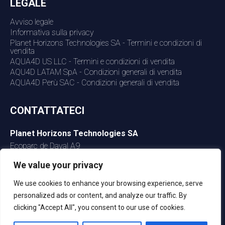
LEGALE
Avviso legale
Informativa sulla privacy
Planet Horizons Technologies SA - Termini e condizioni di
vendita
AQUA4D US LLC - Termini e condizioni di vendita
AQU4D LATAM SpA - Condizioni generali di vendita
AQUA4D Perù SAC - Condizioni generali di vendita
CONTATTATECI
Planet Horizons Technologies SA
Ecoparc de Daval A9
3960 Sierre
We value your privacy
Svizzera
+41 27 480 30 35
We use cookies to enhance your browsing experience, serve
+41 27 480 30 36
personalized ads or content, and analyze our traffic. By
clicking "Accept All", you consent to our use of cookies.
info@aqua4d.com