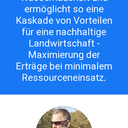
ermöglicht so eine
Kaskade von Vorteilen
für eine nachhaltige
Landwirtschaft -
Maximierung der
Erträge bei minimalem
Ressourceneinsatz.