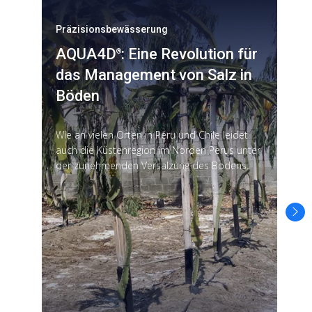
Präzisionsbewässerung
P
AQUA4D
: Eine Revolution für
®
das Management von Salz in
Böden
M
S
Wie an vielen Orten in Peru und Chile leidet
A
auch die Küstenregion im Norden Perus unter
P
der zunehmenden Versalzung des Bodens.
N