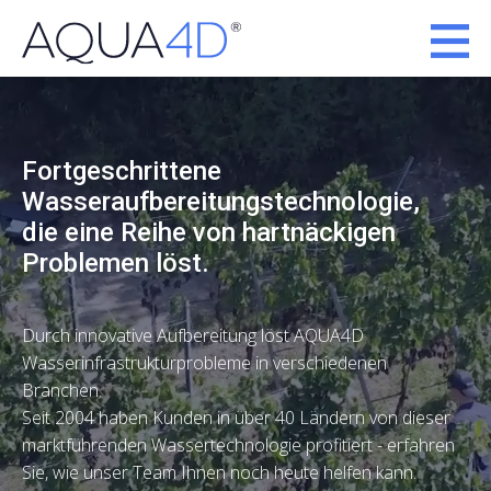
Fortgeschrittene
Wasseraufbereitungstechnologie,
die eine Reihe von hartnäckigen
Problemen löst.
Durch innovative Aufbereitung löst AQUA4D
Wasserinfrastrukturprobleme in verschiedenen
Branchen.
Seit 2004 haben Kunden in über 40 Ländern von dieser
marktführenden Wassertechnologie profitiert - erfahren
Sie, wie unser Team Ihnen noch heute helfen kann.