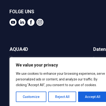
FOLGE UNS
AQUA4D
Daten
Über uns
Impres
Aktuelles
Datens
We value your privacy
Landwirtschaft
Planet 
Verkauf
Gebäude
We use cookies to enhance your browsing experience, serve
AQUA4D
Tiergesundheit
personalized ads or content, and analyze our traffic. By
und Kon
Referenzen
clicking "Accept All", you consent to our use of cookies.
AQU4D 
Gemeinsamer Werteplan
Verkau
Kontakt
AQUA4D 
Customize
Reject All
Accept All
Verkau