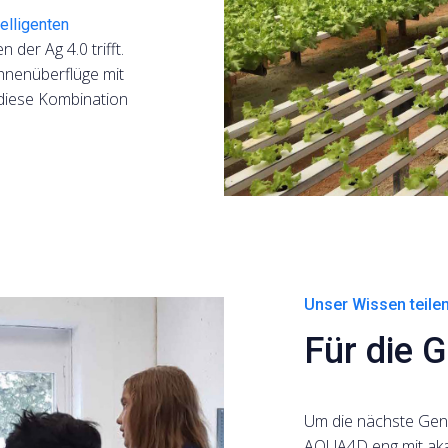
elligenten
der Ag 4.0 trifft.
hnenüberflüge mit
diese Kombination
Unser Wissen teile
Für die 
Um die nächste Gene
AQUA4D eng mit aka