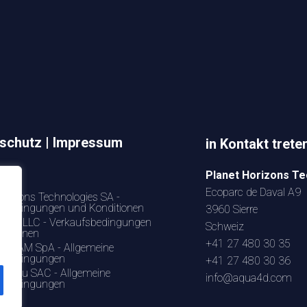
schutz | Impressum
in Kontakt trete
sum
Planet Horizons Te
chutz
Ecoparc de Daval A9
Horizons Technologies SA -
sbedingungen und Konditionen
3960 Sierre
 US LLC - Verkaufsbedingungen
Schweiz
ditionen
+41 27 480 30 35
LATAM SpA - Allgemeine
fsbedingungen
+41 27 480 30 36
Peru SAC - Allgemeine
info@aqua4d.com
fsbedingungen