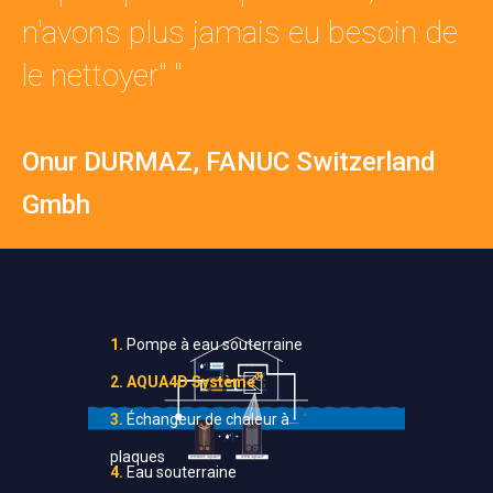
n'avons plus jamais eu besoin de
le nettoyer" "
Onur DURMAZ, FANUC Switzerland
Gmbh
1.
Pompe à eau souterraine
®.
2. AQUA4D Système
3.
Échangeur de chaleur à
plaques
4.
Eau souterraine